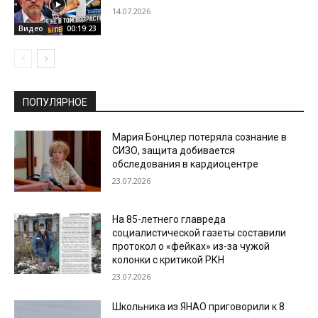
14.07.2026
Видео
00:19:23
ПОПУЛЯРНОЕ
Мария Бонцлер потеряла сознание в
СИЗО, защита добивается
обследования в кардиоцентре
23.07.2026
На 85-летнего главреда
социалистической газеты составили
протокол о «фейках» из-за чужой
колонки с критикой РКН
23.07.2026
Школьника из ЯНАО приговорили к 8