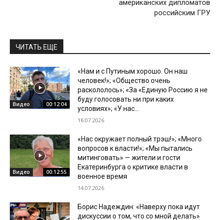
американских дипломатов
российским ГРУ
ЧИТАТЬ ЕЩЕ
«Нам и с Путиным хорошо. Он наш
человек!»; «Общество очень
раскололось»; «За «Единую Россию я не
буду голосовать ни при каких
Видео
00:12:04
условиях»; «У нас...
16.07.2026
«Нас окружает полный трэш!»; «Много
вопросов к власти!»; «Мы пытались
митинговать» — жители и гости
Екатеринбурга о критике власти в
Видео
00:12:55
военное время
14.07.2026
Борис Надеждин: «Наверху пока идут
дискуссии о том, что со мной делать»