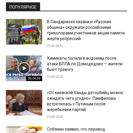
ПОПУЛЯРНОЕ
В Сандармохе казаки и «Русская
община» окружали российскими
триколорами участников акции памяти
жертв репрессий
05.08.2026
Химикаты попали в водоемы после
атаки БПЛА по Домодедово — жители
бьют тревогу
05.08.2026
00:04:39
«От киевской банды детоубийц можно
ожидать чего угодно». Памфилова
встретилась с Путиным после
жеребьевки партий
05.08.2026
Собянин заявил, что перевод