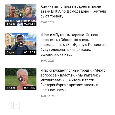
Химикаты попали в водоемы после
атаки БПЛА по Домодедово — жители
бьют тревогу
05.08.2026
Видео
00:04:39
«Нам и с Путиным хорошо. Он наш
человек!»; «Общество очень
раскололось»; «За «Единую Россию я не
буду голосовать ни при каких
Видео
00:12:04
условиях»; «У нас...
16.07.2026
«Нас окружает полный трэш!»; «Много
вопросов к власти!»; «Мы пытались
митинговать» — жители и гости
Екатеринбурга о критике власти в
Видео
00:12:55
военное время
14.07.2026