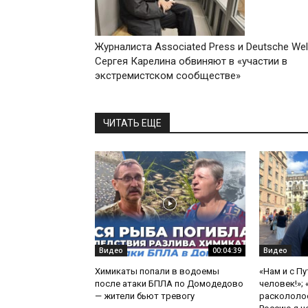
Журналиста Associated Press и Deutsche Wel
Сергея Карелина обвиняют в «участии в
экстремистском сообществе»
ЧИТАТЬ ЕЩЕ
Видео
00:04:39
Видео
Химикаты попали в водоемы
«Нам и с П
после атаки БПЛА по Домодедово
человек!»;
— жители бьют тревогу
раскололос