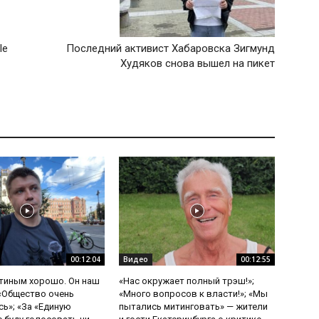
le
Последний активист Хабаровска Зигмунд
Худяков снова вышел на пикет
00:12:04
Видео
00:12:55
утиным хорошо. Он наш
«Нас окружает полный трэш!»;
 «Общество очень
«Много вопросов к власти!»; «Мы
ь»; «За «Единую
пытались митинговать» — жители