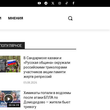
И
МНЕНИЯ
ПОПУЛЯРНОЕ
В Сандармохе казаки и
«Русская община» окружали
российскими триколорами
участников акции памяти
жертв репрессий
05.08.2026
Химикаты попали в водоемы
после атаки БПЛА по
Домодедово — жители бьют
00:04:39
тревогу