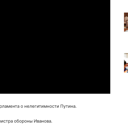
рламента о нелегитимности Путина.
нистра обороны Иванова.