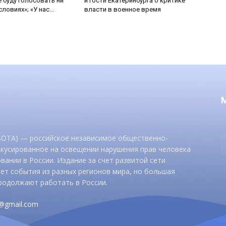
е буду голосовать ни
и гости Екатеринбурга о критике
ловиях»; «У нас...
власти в военное время
 SOTA) — российское независимое общественно-
окусированное на освещении нарушения прав человека
вании в России. Издание за счет развитой сети
ет события из разных регионов мира, но большая
родолжают работать в России.
d@gmail.com