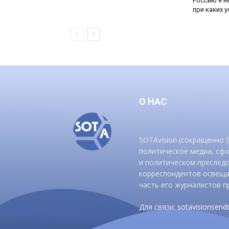
Россию я н
при каких ус
О НАС
SOTAvision (сокращенно
политическое медиа, сф
и политическом преследо
корреспондентов освеща
часть его журналистов п
Для связи:
sotavisionsen