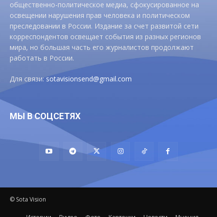
общественно-политическое медиа, сфокусированное на
освещении нарушения прав человека и политическом
преследовании в России. Издание за счет развитой сети
корреспондентов освещает события из разных регионов
мира, но большая часть его журналистов продолжают
работать в России.
Для связи:
sotavisionsend@gmail.com
МЫ В СОЦСЕТЯХ
© Sota Vision