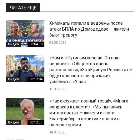
ЧИТАТЬ ЕЩЕ
Химикаты попали в водоемы после
атаки БПЛА по Домодедово — жители
бьют тревогу
05.08.2026
Видео
00:04:39
«Нам и с Путиным хорошо. Он наш
человек!»; «Общество очень
раскололось»; «За «Единую Россию я не
буду голосовать ни при каких
Видео
00:12:04
условиях»; «У нас...
16.07.2026
«Нас окружает полный трэш!»; «Много
вопросов к власти!»; «Мы пытались
митинговать» — жители и гости
Екатеринбурга о критике власти в
Видео
00:12:55
военное время
14.07.2026