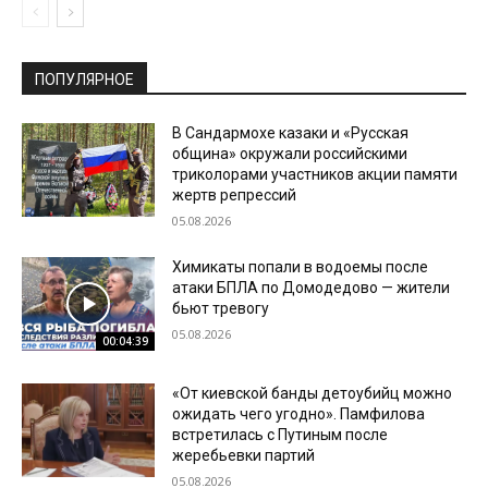
ПОПУЛЯРНОЕ
В Сандармохе казаки и «Русская
община» окружали российскими
триколорами участников акции памяти
жертв репрессий
05.08.2026
Химикаты попали в водоемы после
атаки БПЛА по Домодедово — жители
бьют тревогу
05.08.2026
00:04:39
«От киевской банды детоубийц можно
ожидать чего угодно». Памфилова
встретилась с Путиным после
жеребьевки партий
05.08.2026