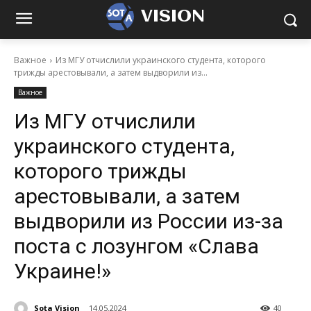
VISION
Важное
Из МГУ отчислили украинского студента, которого
трижды арестовывали, а затем выдворили из...
Важное
Из МГУ отчислили
украинского студента,
которого трижды
арестовывали, а затем
выдворили из России из-за
поста с лозунгом «Слава
Украине!»
Sota Vision
14.05.2024
40