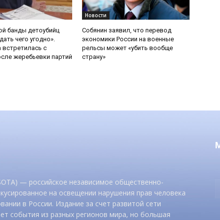
Новости
ой банды детоубийц
Собянин заявил, что перевод
ать чего угодно».
экономики России на военные
 встретилась с
рельсы может «убить вообще
сле жеребьевки партий
страну»
 SOTA) — российское независимое общественно-
окусированное на освещении нарушения прав человека
вании в России. Издание за счет развитой сети
ет события из разных регионов мира, но большая