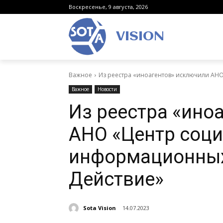
Воскресенье, 9 августа, 2026
VISION
Важное
Из реестра «иноагентов» исключили АН
Важное
Новости
Из реестра «ино
АНО «Центр соци
информационных
Действие»
Sota Vision
14.07.2023