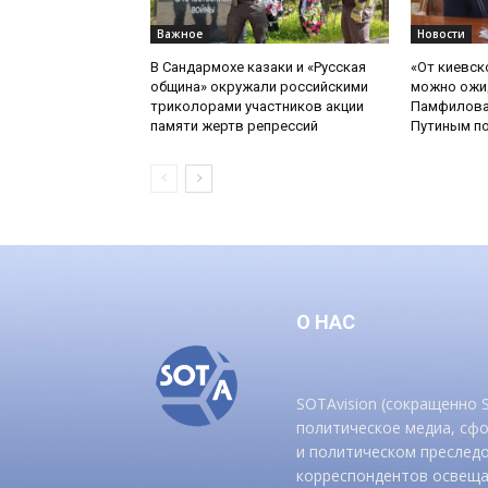
Важное
Новости
В Сандармохе казаки и «Русская
«От киевск
община» окружали российскими
можно ожид
триколорами участников акции
Памфилова
памяти жертв репрессий
Путиным по
О НАС
SOTAvision (сокращенно
политическое медиа, сф
и политическом преследо
корреспондентов освеща