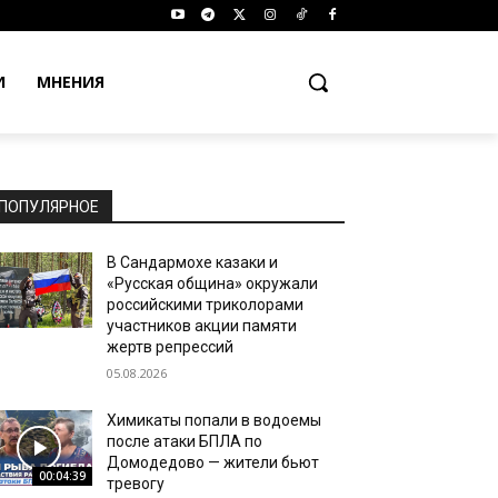
И
МНЕНИЯ
ПОПУЛЯРНОЕ
В Сандармохе казаки и
«Русская община» окружали
российскими триколорами
участников акции памяти
жертв репрессий
05.08.2026
Химикаты попали в водоемы
после атаки БПЛА по
Домодедово — жители бьют
00:04:39
тревогу