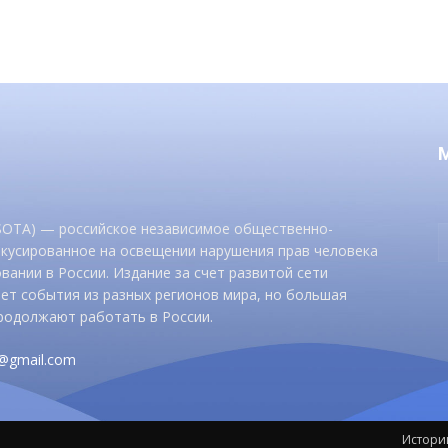
 SOTA) — российское независимое общественно-
окусированное на освещении нарушения прав человека
вании в России. Издание за счет развитой сети
ет события из разных регионов мира, но большая
родолжают работать в России.
d@gmail.com
Истори