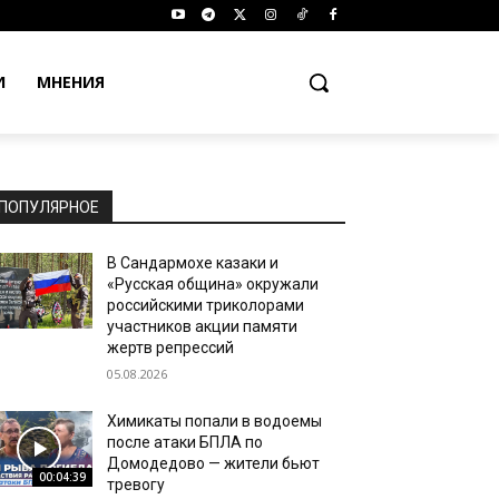
И
МНЕНИЯ
ПОПУЛЯРНОЕ
В Сандармохе казаки и
«Русская община» окружали
российскими триколорами
участников акции памяти
жертв репрессий
05.08.2026
Химикаты попали в водоемы
после атаки БПЛА по
Домодедово — жители бьют
00:04:39
тревогу