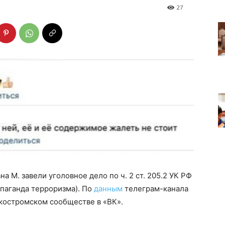
27
а М. завели уголовное дело по ч. 2 ст. 205.2 УК РФ
паганда терроризма). По
данным
телеграм-канала
 костромском сообществе в «ВК».