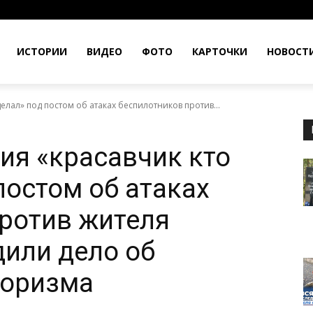
ИСТОРИИ
ВИДЕО
ФОТО
КАРТОЧКИ
НОВОСТ
елал» под постом об атаках беспилотников против...
ия «красавчик кто
постом об атаках
ротив жителя
или дело об
роризма