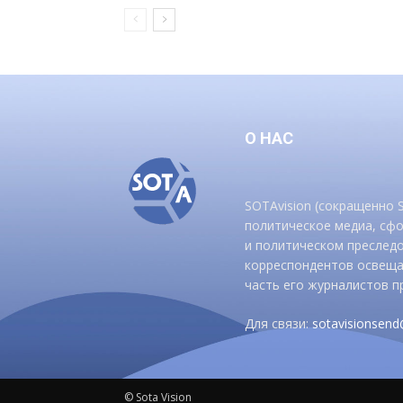
О НАС
SOTAvision (сокращенно
политическое медиа, сф
и политическом преследо
корреспондентов освеща
часть его журналистов п
Для связи:
sotavisionsen
© Sota Vision