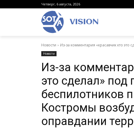
Четверг, 6 августа, 2026
VISION
Новости
Из-за комментария «красавчик кто это сд
Новости
Из-за комментар
это сделал» под 
беспилотников п
Костромы возбуд
оправдании тер