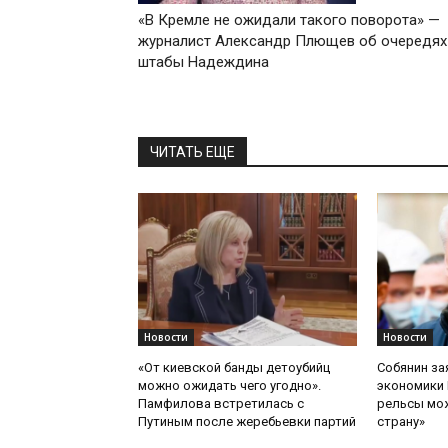
«В Кремле не ожидали такого поворота» —
журналист Александр Плющев об очередях
штабы Надеждина
ЧИТАТЬ ЕЩЕ
Новости
Новости
«От киевской банды детоубийц
Собянин за
можно ожидать чего угодно».
экономики 
Памфилова встретилась с
рельсы мож
Путиным после жеребьевки партий
страну»