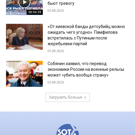
бьют тревогу
05.08.2026
00:04:39
«От киевской банды детоубийц можно
ожидать чего угодно». Памфилова
встретилась с Путиным после
жеребьевки партий
05.08.2026
Собянин заявил, что перевод
экономики России на военные рельсы
может «убить вообще страну»
05.08.2026
Загрузить больше