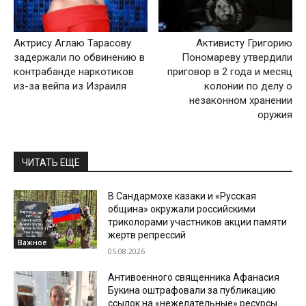
Актрису Аглаю Тарасову
Активисту Григорию
задержали по обвинению в
Пономареву утвердили
контрабанде наркотиков
приговор в 2 года и месяц
из-за вейпа из Израиля
колонии по делу о
незаконном хранении
оружия
ЧИТАТЬ ЕЩЕ
В Сандармохе казаки и «Русская
община» окружали российскими
триколорами участников акции памяти
жертв репрессий
Важное
05.08.2026
Антивоенного священника Афанасия
Букина оштрафовали за публикацию
ссылок на «нежелательные» ресурсы