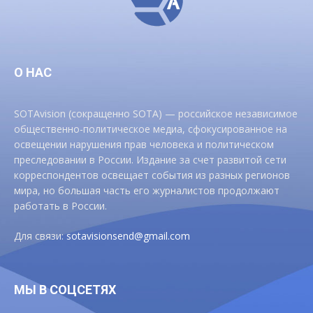
О НАС
SOTAvision (сокращенно SOTA) — российское независимое
общественно-политическое медиа, сфокусированное на
освещении нарушения прав человека и политическом
преследовании в России. Издание за счет развитой сети
корреспондентов освещает события из разных регионов
мира, но большая часть его журналистов продолжают
работать в России.
Для связи:
sotavisionsend@gmail.com
МЫ В СОЦСЕТЯХ