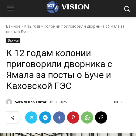
VISION
Важное
К 12 годам колонии приговорили дворника с Ямала за
посты о Буче...
Важное
К 12 годам колонии
приговорили дворника с
Ямала за посты о Буче и
Каховской ГЭС
Sota Vision Editor
05.09.2025
52