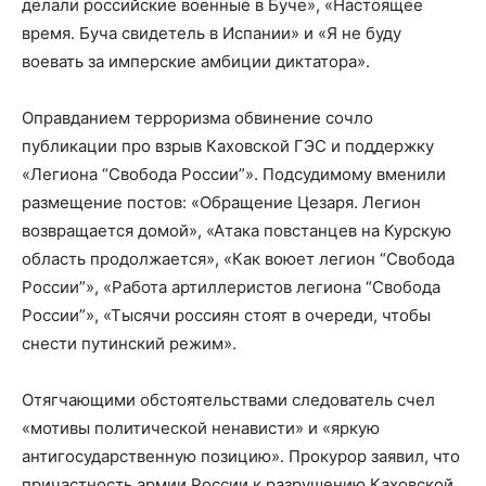
делали российские военные в Буче», «Настоящее
время. Буча свидетель в Испании» и «Я не буду
воевать за имперские амбиции диктатора».
Оправданием терроризма обвинение сочло
публикации про взрыв Каховской ГЭС и поддержку
«Легиона “Свобода России”». Подсудимому вменили
размещение постов: «Обращение Цезаря. Легион
возвращается домой», «Атака повстанцев на Курскую
область продолжается», «Как воюет легион “Свобода
России”», «Работа артиллеристов легиона “Свобода
России”», «Тысячи россиян стоят в очереди, чтобы
снести путинский режим».
Отягчающими обстоятельствами следователь счел
«мотивы политической ненависти» и «яркую
антигосударственную позицию». Прокурор заявил, что
причастность армии России к разрушению Каховской