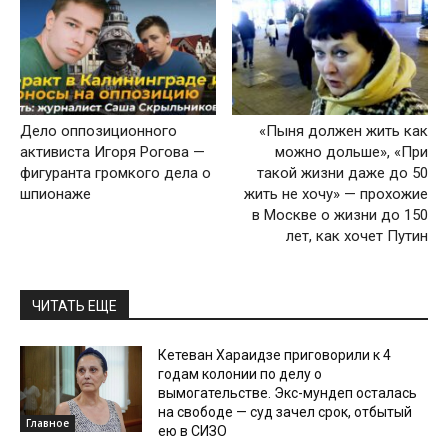
Дело оппозиционного
«Пыня должен жить как
активиста Игоря Рогова —
можно дольше», «При
фигуранта громкого дела о
такой жизни даже до 50
шпионаже
жить не хочу» — прохожие
в Москве о жизни до 150
лет, как хочет Путин
ЧИТАТЬ ЕЩЕ
Кетеван Хараидзе приговорили к 4
годам колонии по делу о
вымогательстве. Экс-мундеп осталась
на свободе — суд зачел срок, отбытый
Главное
ею в СИЗО