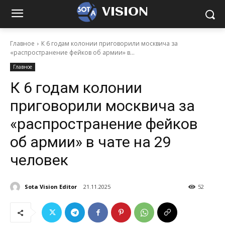
VISION
Главное
К 6 годам колонии приговорили москвича за
«распространение фейков об армии» в...
Главное
К 6 годам колонии
приговорили москвича за
«распространение фейков
об армии» в чате на 29
человек
Sota Vision Editor
21.11.2025
52