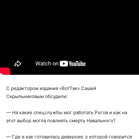
С редактором издания «ВотТак» Сашей
Скрыльниковым обсудили:
— На какие спецслужбы мог работать Рогов и как на
этот выбор могла повлиять смерть Навального?
— Где и как готовилась диверсия, о которой говорится