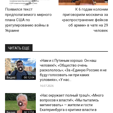
Появился текст
К 6 годам колонии
предполагаемого мирного
приговорили москвича за
плана США по
«распространение фейков
урегулированию войны в
об армии» в чате на 29
Украине
человек
ЧИТАТЬ ЕЩЕ
«Нам и с Путиным хорошо. Он наш
человек!»; «Общество очень
раскололось»; «За «Единую Россию я не
буду голосовать ни при каких
Видео
00:12:04
условиях»; «У нас...
16.07.2026
«Нас окружает полный трэш!»; «Много
вопросов к власти!»; «Мы пытались
митинговать» — жители и гости
Екатеринбурга о критике власти в
Видео
00:12:55