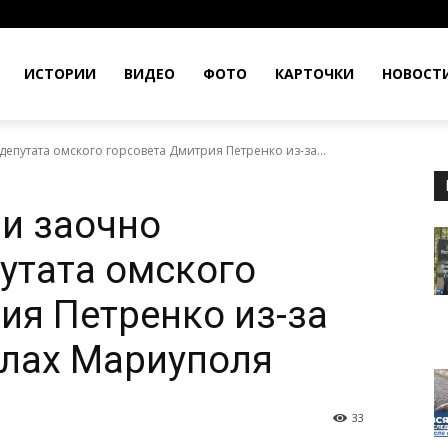
ИСТОРИИ
ВИДЕО
ФОТО
КАРТОЧКИ
НОВОСТ
епутата омского горсовета Дмитрия Петренко из-за...
ии заочно
утата омского
ия Петренко из-за
елах Мариуполя
33