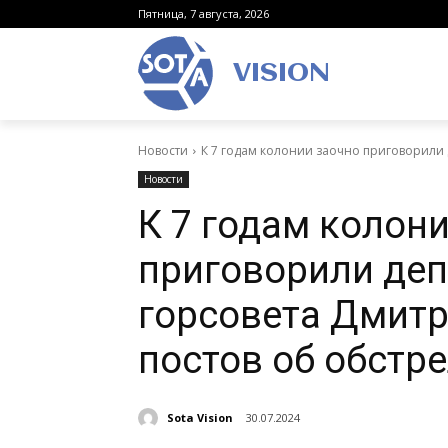
Пятница, 7 августа, 2026
VISION
Новости
К 7 годам колонии заочно приговорили д
Новости
К 7 годам колон
приговорили деп
горсовета Дмитр
постов об обстр
Sota Vision
30.07.2024