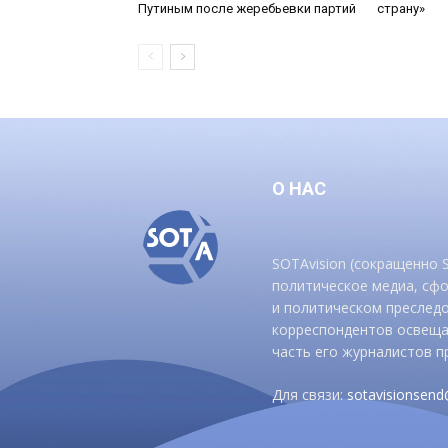
Путиным после жеребьевки партий
страну»
О НАС
SOTAvision (сокращенно
политическое медиа, сф
и политическом преследо
корреспондентов освеща
часть его журналистов п
Для связи:
sotavisionsen