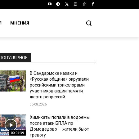
И
МНЕНИЯ
ПОПУЛЯРНОЕ
В Сандармохе казаки и
«Русская община» окружали
российскими триколорами
участников акции памяти
жертв репрессий
05.08.2026
Химикаты попали в водоемы
после атаки БПЛА по
Домодедово — жители бьют
00:04:39
тревогу