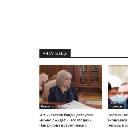
ЧИТАТЬ ЕЩЕ
Новости
Новости
«От киевской банды детоубийц
Собянин за
можно ожидать чего угодно».
экономики 
Памфилова встретилась с
рельсы мож