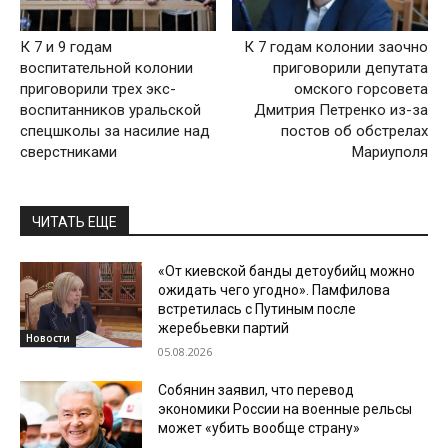
К 7 и 9 годам
К 7 годам колонии заочно
воспитательной колонии
приговорили депутата
приговорили трех экс-
омского горсовета
воспитанников уральской
Дмитрия Петренко из-за
спецшколы за насилие над
постов об обстрелах
сверстниками
Мариуполя
ЧИТАТЬ ЕЩЕ
«От киевской банды детоубийц можно
ожидать чего угодно». Памфилова
встретилась с Путиным после
жеребьевки партий
Новости
05.08.2026
Собянин заявил, что перевод
экономики России на военные рельсы
может «убить вообще страну»