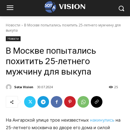
VISION
Новости
В Москве попытались похитить 25-летнего мужчину для
выкупа
Новости
В Москве попытались
похитить 25-летнего
мужчину для выкупа
Sota Vision
30.07.2024
25
На Ангарской улице трое неизвестных
накинулись
на
25-летнего москвича во дворе его дома и силой