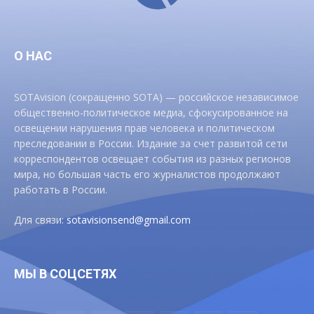
О НАС
SOTAvision (сокращенно SOTA) — российское независимое
общественно-политическое медиа, сфокусированное на
освещении нарушения прав человека и политическом
преследовании в России. Издание за счет развитой сети
корреспондентов освещает события из разных регионов
мира, но большая часть его журналистов продолжают
работать в России.
Для связи:
sotavisionsend@gmail.com
МЫ В СОЦСЕТЯХ