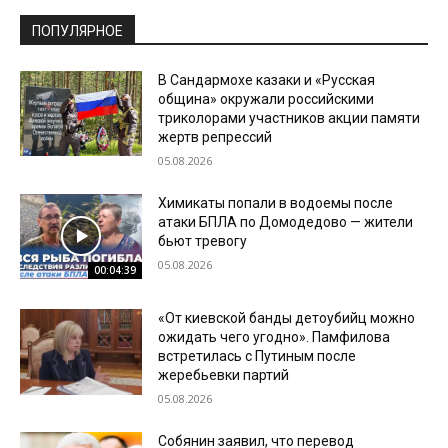
ПОПУЛЯРНОЕ
В Сандармохе казаки и «Русская
община» окружали российскими
триколорами участников акции памяти
жертв репрессий
05.08.2026
Химикаты попали в водоемы после
атаки БПЛА по Домодедово — жители
бьют тревогу
05.08.2026
00:04:39
«От киевской банды детоубийц можно
ожидать чего угодно». Памфилова
встретилась с Путиным после
жеребьевки партий
05.08.2026
Собянин заявил, что перевод