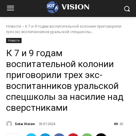
VISION
Новости
К 7 и 9 годам воспитательной колонии приговорили
трех экс-воспитанников уральской спецшколы...
Новости
К 7 и 9 годам
воспитательной колонии
приговорили трех экс-
воспитанников уральской
спецшколы за насилие над
сверстниками
Sota Vision
30.07.2024
20