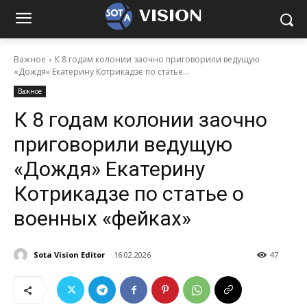
VISION
Важное
К 8 годам колонии заочно приговорили ведущую
«Дождя» Екатерину Котрикадзе по статье...
Важное
К 8 годам колонии заочно
приговорили ведущую
«Дождя» Екатерину
Котрикадзе по статье о
военных «фейках»
Sota Vision Editor
16.02.2026
47