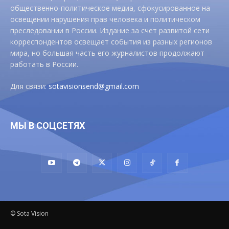
общественно-политическое медиа, сфокусированное на
освещении нарушения прав человека и политическом
преследовании в России. Издание за счет развитой сети
корреспондентов освещает события из разных регионов
мира, но большая часть его журналистов продолжают
работать в России.
Для связи:
sotavisionsend@gmail.com
МЫ В СОЦСЕТЯХ
© Sota Vision