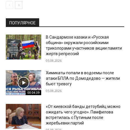
ПОПУЛЯРНОЕ
В Сандармохе казаки и «Русская
община» окружали российскими
триколорами участников акции памяти
жертв репрессий
05.08.2026
Химикаты попали в водоемы после
атаки БПЛА по Домодедово — жители
бьют тревогу
05.08.2026
00:04:39
«От киевской банды детоубийц можно
ожидать чего угодно». Памфилова
встретилась с Путиным после
жеребьевки партий
05.08.2026