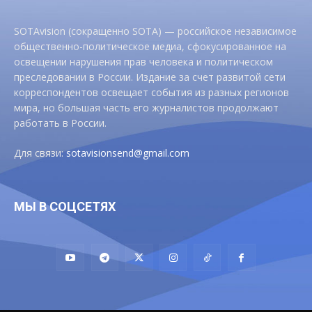
SOTAvision (сокращенно SOTA) — российское независимое
общественно-политическое медиа, сфокусированное на
освещении нарушения прав человека и политическом
преследовании в России. Издание за счет развитой сети
корреспондентов освещает события из разных регионов
мира, но большая часть его журналистов продолжают
работать в России.
Для связи:
sotavisionsend@gmail.com
МЫ В СОЦСЕТЯХ