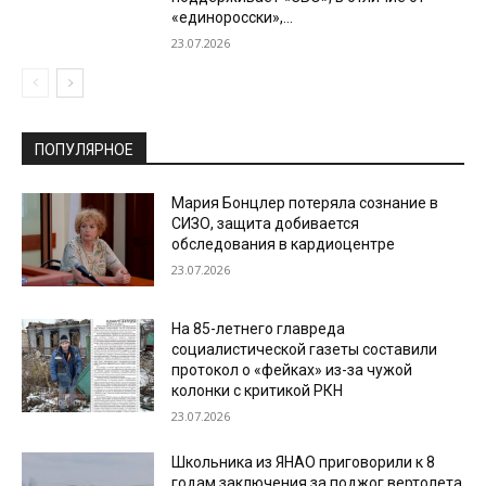
«единоросски»,...
23.07.2026
ПОПУЛЯРНОЕ
Мария Бонцлер потеряла сознание в
СИЗО, защита добивается
обследования в кардиоцентре
23.07.2026
На 85-летнего главреда
социалистической газеты составили
протокол о «фейках» из-за чужой
колонки с критикой РКН
23.07.2026
Школьника из ЯНАО приговорили к 8
годам заключения за поджог вертолета