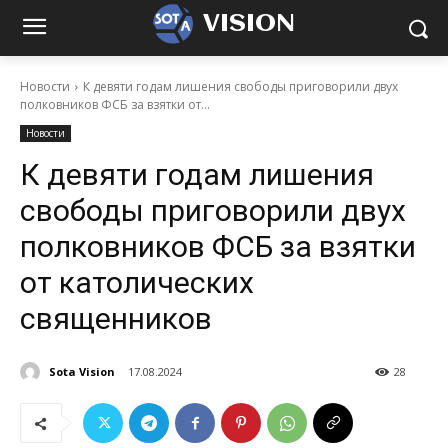
VISION
Новости
К девяти годам лишения свободы приговорили двух
полковников ФСБ за взятки от...
Новости
К девяти годам лишения
свободы приговорили двух
полковников ФСБ за взятки
от католических
священников
Sota Vision
17.08.2024
28