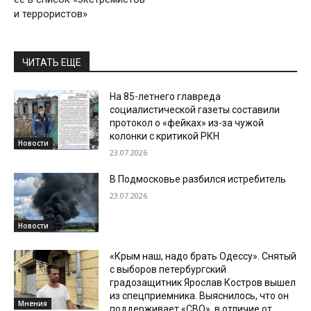
и террористов»
ЧИТАТЬ ЕЩЕ
На 85-летнего главреда
социалистической газеты составили
протокол о «фейках» из-за чужой
колонки с критикой РКН
Новости
23.07.2026
В Подмосковье разбился истребитель
23.07.2026
Новости
«Крым наш, надо брать Одессу». Снятый
с выборов петербургский
градозащитник Ярослав Костров вышел
из спецприемника. Выяснилось, что он
Мнения
поддерживает «СВО», в отличие от