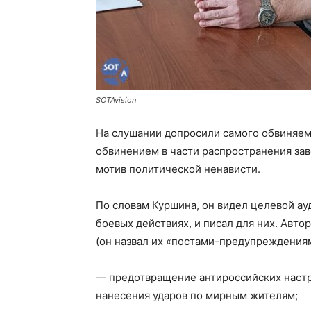
SOTAvision
На слушании допросили самого обвиняемо
обвинением в части распространения за
мотив политической ненависти.
По словам Куршина, он видел целевой ау
боевых действиях, и писал для них. Авто
(он назвал их «постами-предупреждения
— предотвращение антироссийских наст
нанесения ударов по мирным жителям;