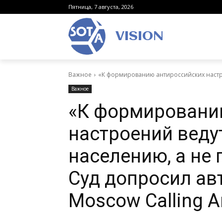
Пятница, 7 августа, 2026
VISION
Важное
«К формированию антироссийских настро
Важное
«К формировани
настроений веду
населению, а не 
Суд допросил ав
Moscow Calling 