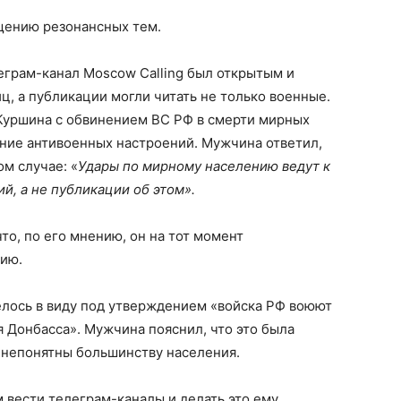
щению резонансных тем.
еграм-канал Moscow Calling был открытым и
ц, а публикации могли читать не только военные.
 Куршина с обвинением ВС РФ в смерти мирных
ние антивоенных настроений. Мужчина ответил,
м случае: «
Удары по мирному населению ведут к
, а не публикации об этом».
что, по его мнению, он на тот момент
ию.
елось в виду под утверждением «войска РФ воюют
я Донбасса». Мужчина пояснил, что это была
р непонятны большинству населения.
м вести телеграм-каналы и делать это ему