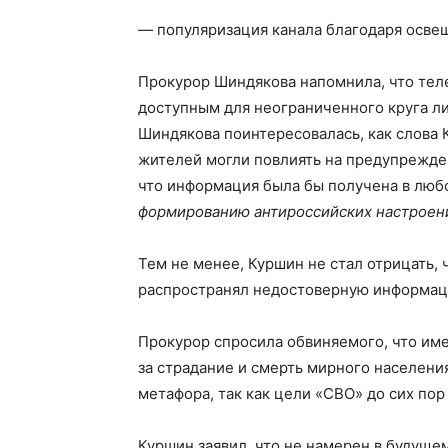
— популяризация канала благодаря осве
Прокурор Шиндякова напомнила, что тел
доступным для неограниченного круга ли
Шиндякова поинтересовалась, как слова
жителей могли повлиять на предупрежде
что информация была бы получена в любо
формированию антироссийских настроений
Тем не менее, Куршин не стал отрицать, 
распространял недостоверную информац
Прокурор спросила обвиняемого, что им
за страдание и смерть мирного населени
метафора, так как цели «СВО» до сих по
Куршин заявил, что не намерен в будуще