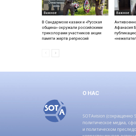
Важное
Важное
В Сандармохе казаки и «Русская
Антивоенн
община» окружали российскими
Афанасия 
триколорами участников акции
публикацию
памяти жертв репрессий
«нежелате
О НАС
SOTAvision (сокращенно
политическое медиа, сф
и политическом преследо
корреспондентов освеща