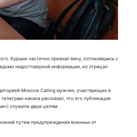
го. Куршин частично признал вину, согласившись с
ведомо недостоверной информации, но отрицал
диторией Moscow Calling мужчин, участвующих в
р телеграм-канала рассказал, что его публикации
ми») служили двум целям:
роений путем предупреждения военных от