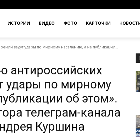
ИСТОРИИ
ВИДЕО
ФОТО
КАРТОЧКИ
НОВОСТ
ений ведут удары по мирному населению, а не публикации...
ю антироссийских
т удары по мирному
публикации об этом».
тора телеграм-канала
Андрея Куршина