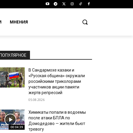
И
МНЕНИЯ
ПОПУЛЯРНОЕ
В Сандармохе казаки и
«Русская община» окружали
российскими триколорами
участников акции памяти
жертв репрессий
05.08.2026
Химикаты попали в водоемы
после атаки БПЛА по
Домодедово — жители бьют
00:04:39
тревогу