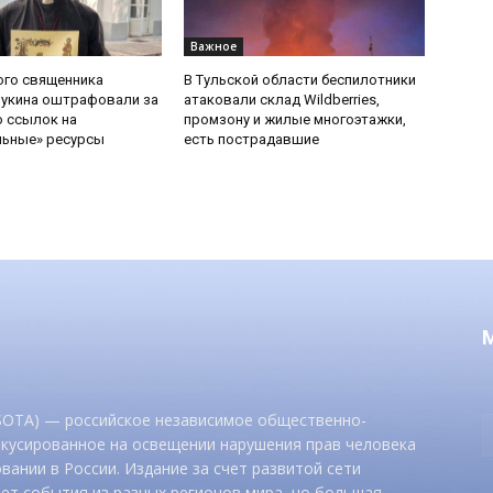
Важное
ого священника
В Тульской области беспилотники
Букина оштрафовали за
атаковали склад Wildberries,
 ссылок на
промзону и жилые многоэтажки,
льные» ресурсы
есть пострадавшие
 SOTA) — российское независимое общественно-
окусированное на освещении нарушения прав человека
вании в России. Издание за счет развитой сети
ет события из разных регионов мира, но большая