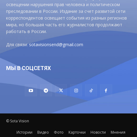
освещении нарушения прав человека и политическом
преследовании в России. Издание за счет развитой сети
корреспондентов освещает события из разных регионов
мира, но большая часть его журналистов продолжают
работать в России.
Для связи:
sotavisionsend@gmail.com
МЫ В СОЦСЕТЯХ
© Sota Vision
Истории
Видео
Фото
Карточки
Новости
Мнения