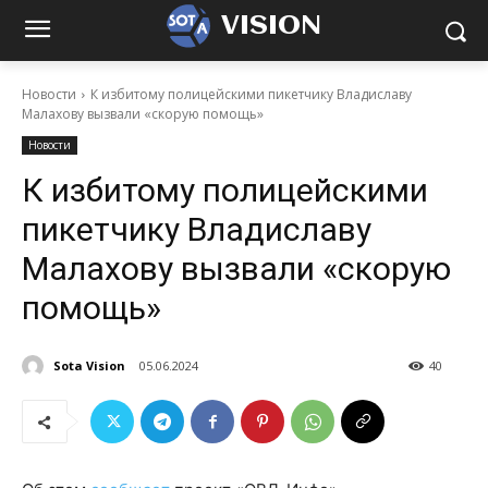
VISION
Новости
К избитому полицейскими пикетчику Владиславу
Малахову вызвали «скорую помощь»
Новости
К избитому полицейскими
пикетчику Владиславу
Малахову вызвали «скорую
помощь»
Sota Vision
05.06.2024
40