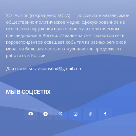
SOTAvision (сокращенно SOTA) — российское независимое
общественно-политическое медиа, сфокусированное на
освещении нарушения прав человека и политическом
преследовании в России. Издание за счет развитой сети
корреспондентов освещает события из разных регионов
мира, но большая часть его журналистов продолжают
работать в России.
Для связи:
sotavisionsend@gmail.com
МЫ В СОЦСЕТЯХ