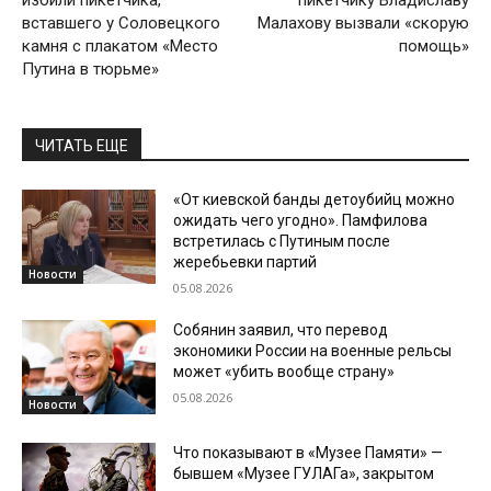
избили пикетчика,
пикетчику Владиславу
вставшего у Соловецкого
Малахову вызвали «скорую
камня с плакатом «Место
помощь»
Путина в тюрьме»
ЧИТАТЬ ЕЩЕ
«От киевской банды детоубийц можно
ожидать чего угодно». Памфилова
встретилась с Путиным после
жеребьевки партий
Новости
05.08.2026
Собянин заявил, что перевод
экономики России на военные рельсы
может «убить вообще страну»
05.08.2026
Новости
Что показывают в «Музее Памяти» —
бывшем «Музее ГУЛАГа», закрытом