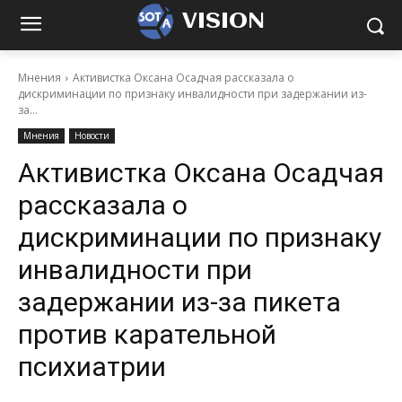
VISION
Мнения
Активистка Оксана Осадчая рассказала о
дискриминации по признаку инвалидности при задержании из-
за...
Мнения
Новости
Активистка Оксана Осадчая
рассказала о
дискриминации по признаку
инвалидности при
задержании из-за пикета
против карательной
психиатрии