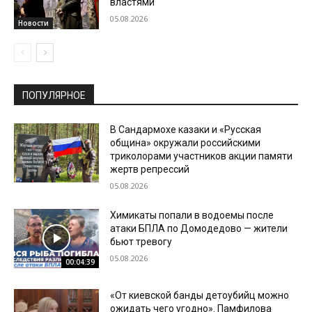
властями
05.08.2026
Новости
ПОПУЛЯРНОЕ
В Сандармохе казаки и «Русская
община» окружали российскими
триколорами участников акции памяти
жертв репрессий
05.08.2026
Химикаты попали в водоемы после
атаки БПЛА по Домодедово — жители
бьют тревогу
05.08.2026
00:04:39
«От киевской банды детоубийц можно
ожидать чего угодно». Памфилова