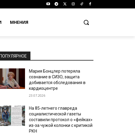
И
МНЕНИЯ
ПОПУЛЯРНОЕ
Мария Бонцлер потеряла
сознание в СИЗО, защита
добивается обследования в
кардиоцентре
23.07.2026
На 85-летнего главреда
социалистической газеты
составили протокол о «фейках»
из-за чужой колонки с критикой
РКН