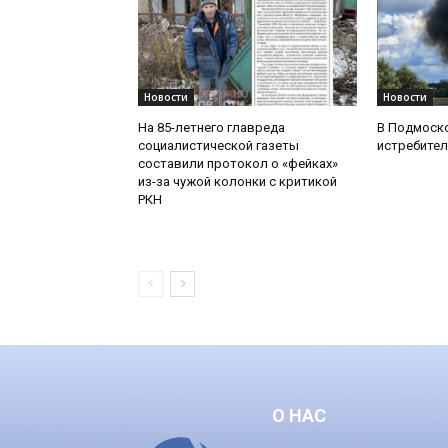
Новости
Новости
На 85-летнего главреда
В Подмоск
социалистической газеты
истребител
составили протокол о «фейках»
из-за чужой колонки с критикой
РКН
О НАС