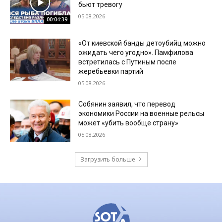
бьют тревогу
05.08.2026
00:04:39
«От киевской банды детоубийц можно
ожидать чего угодно». Памфилова
встретилась с Путиным после
жеребьевки партий
05.08.2026
Собянин заявил, что перевод
экономики России на военные рельсы
может «убить вообще страну»
05.08.2026
Загрузить больше