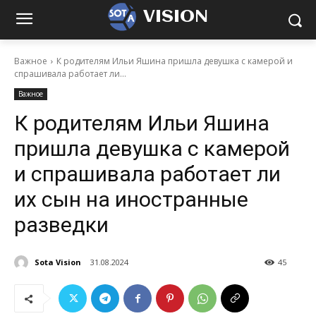
VISION
Важное
К родителям Ильи Яшина пришла девушка с камерой и
спрашивала работает ли...
Важное
К родителям Ильи Яшина
пришла девушка с камерой
и спрашивала работает ли
их сын на иностранные
разведки
Sota Vision
31.08.2024
45