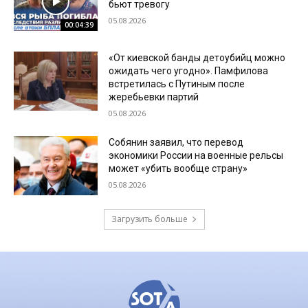
бьют тревогу
05.08.2026
00:04:39
«От киевской банды детоубийц можно
ожидать чего угодно». Памфилова
встретилась с Путиным после
жеребьевки партий
05.08.2026
Собянин заявил, что перевод
экономики России на военные рельсы
может «убить вообще страну»
05.08.2026
Загрузить больше