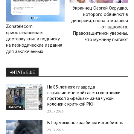
Украинец Сергей Окрушко,
которого обвиняют в
диверсии, снова отказался
Zonatelecom
от адвоката.
приостанавливает
Правозащитники уверены,
доставку книг и подписку
что мужчину пытают
на периодические издания
для заключенных
ЧИТАТЬ ЕЩЕ
На 85-летнего главреда
социалистической газеты составили
протокол о «фейках» из-за чужой
колонки с критикой РКН
Новости
23.07.2026
В Подмосковье разбился истребитель
23.07.2026