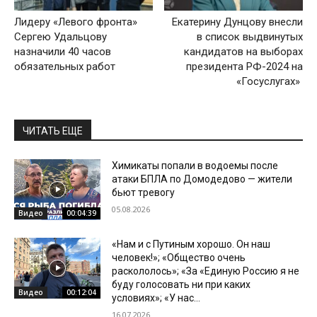
Лидеру «Левого фронта»
Екатерину Дунцову внесли
Сергею Удальцову
в список выдвинутых
назначили 40 часов
кандидатов на выборах
обязательных работ
президента РФ-2024 на
«Госуслугах»
ЧИТАТЬ ЕЩЕ
Химикаты попали в водоемы после
атаки БПЛА по Домодедово — жители
бьют тревогу
05.08.2026
Видео
00:04:39
«Нам и с Путиным хорошо. Он наш
человек!»; «Общество очень
раскололось»; «За «Единую Россию я не
буду голосовать ни при каких
Видео
00:12:04
условиях»; «У нас...
16.07.2026