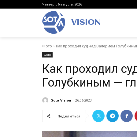
Четверг, 6 августа, 2026
VISION
Фото
Как проходил суд над Валерием Голубкины
Фото
Как проходил су
Голубкиным — г
Sota Vision
26.06.2023
Поделиться