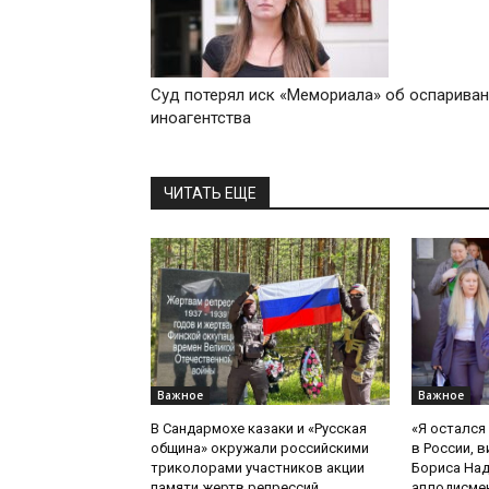
Суд потерял иск «Мемориала» об оспарива
иноагентства
ЧИТАТЬ ЕЩЕ
Важное
Важное
В Сандармохе казаки и «Русская
«Я остался
община» окружали российскими
в России, в
триколорами участников акции
Бориса На
памяти жертв репрессий
аплодисмен