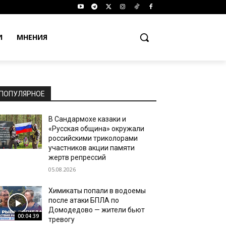
И
МНЕНИЯ
ПОПУЛЯРНОЕ
В Сандармохе казаки и
«Русская община» окружали
российскими триколорами
участников акции памяти
жертв репрессий
05.08.2026
Химикаты попали в водоемы
после атаки БПЛА по
Домодедово — жители бьют
00:04:39
тревогу