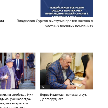
нии
Владислав Сурков выступил против закона о
частных военных компаниях
Фото
 жив, на свободе… Ну и
Борис Надеждин приехал в суд
идимо, уже навсегда».
Долгопрудного
деждина встретили
тами после суда