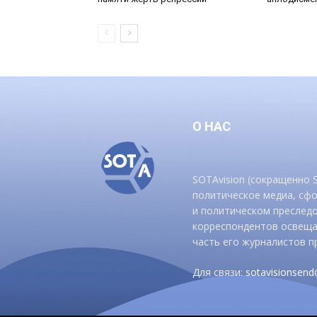
О НАС
SOTAvision (сокращенно
политическое медиа, сф
и политическом преследо
корреспондентов освеща
часть его журналистов п
Для связи:
sotavisionsen