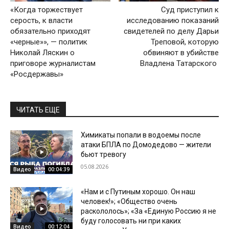
«Когда торжествует
Суд приступил к
серость, к власти
исследованию показаний
обязательно приходят
свидетелей по делу Дарьи
«черные»», — политик
Треповой, которую
Николай Ляскин о
обвиняют в убийстве
приговоре журналистам
Владлена Татарского
«Росдержавы»
ЧИТАТЬ ЕЩЕ
Химикаты попали в водоемы после
атаки БПЛА по Домодедово — жители
бьют тревогу
05.08.2026
Видео
00:04:39
«Нам и с Путиным хорошо. Он наш
человек!»; «Общество очень
раскололось»; «За «Единую Россию я не
буду голосовать ни при каких
Видео
00:12:04