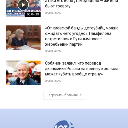
атаки БПЛА по Домодедово — жители
бьют тревогу
05.08.2026
00:04:39
«От киевской банды детоубийц можно
ожидать чего угодно». Памфилова
встретилась с Путиным после
жеребьевки партий
05.08.2026
Собянин заявил, что перевод
экономики России на военные рельсы
может «убить вообще страну»
05.08.2026
Загрузить больше