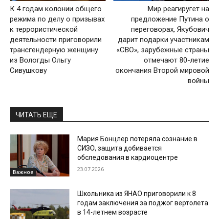
К 4 годам колонии общего
Мир реагиругет на
режима по делу о призывах
предложение Путина о
к террористической
переговорах, Якубович
деятельности приговорили
дарит подарки участникам
трансгендерную женщину
«СВО», зарубежные страны
из Вологды Ольгу
отмечают 80-летие
Сивушкову
окончания Второй мировой
войны
ЧИТАТЬ ЕЩЕ
Мария Бонцлер потеряла сознание в
СИЗО, защита добивается
обследования в кардиоцентре
23.07.2026
Важное
Школьника из ЯНАО приговорили к 8
годам заключения за поджог вертолета
в 14-летнем возрасте