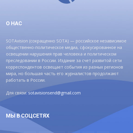
О НАС
SOTAvision (сокращенно SOTA) — российское независимое
общественно-политическое медиа, сфокусированное на
освещении нарушения прав человека и политическом
преследовании в России. Издание за счет развитой сети
корреспондентов освещает события из разных регионов
мира, но большая часть его журналистов продолжают
работать в России.
Для связи:
sotavisionsend@gmail.com
МЫ В СОЦСЕТЯХ