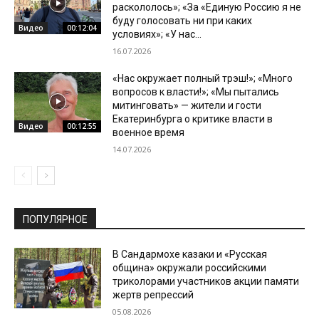
раскололось»; «За «Единую Россию я не
буду голосовать ни при каких
Видео
00:12:04
условиях»; «У нас...
16.07.2026
«Нас окружает полный трэш!»; «Много
вопросов к власти!»; «Мы пытались
митинговать» — жители и гости
Екатеринбурга о критике власти в
Видео
00:12:55
военное время
14.07.2026
ПОПУЛЯРНОЕ
В Сандармохе казаки и «Русская
община» окружали российскими
триколорами участников акции памяти
жертв репрессий
05.08.2026