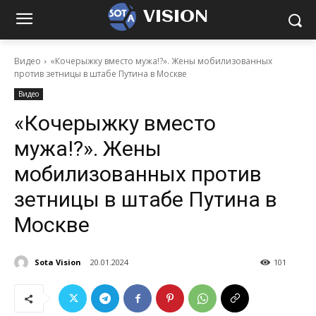
VISION
Видео
«Кочерыжку вместо мужа!?». Жены мобилизованных
против зетницы в штабе Путина в Москве
Видео
«Кочерыжку вместо
мужа!?». Жены
мобилизованных против
зетницы в штабе Путина в
Москве
Sota Vision
20.01.2024
101