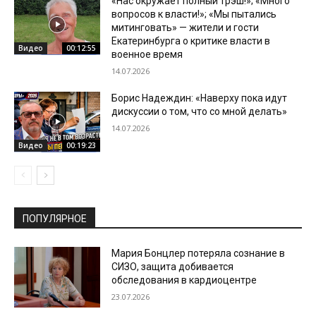
«Нас окружает полный трэш!»; «Много
вопросов к власти!»; «Мы пытались
митинговать» — жители и гости
Екатеринбурга о критике власти в
Видео
00:12:55
военное время
14.07.2026
Борис Надеждин: «Наверху пока идут
дискуссии о том, что со мной делать»
14.07.2026
Видео
00:19:23
ПОПУЛЯРНОЕ
Мария Бонцлер потеряла сознание в
СИЗО, защита добивается
обследования в кардиоцентре
23.07.2026