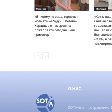
Мнения
Мнения
«Я никому не овца, терпеть и
«Крым наш,
молчать не буду» — Кетеван
Снятый с в
Хараидзе о намерениях
градозащи
обжаловать сегодняшний
вышел из с
приговор
Выяснилось
«СВО», в от
«единоросск
О НАС
SOTAvision (сокращенно