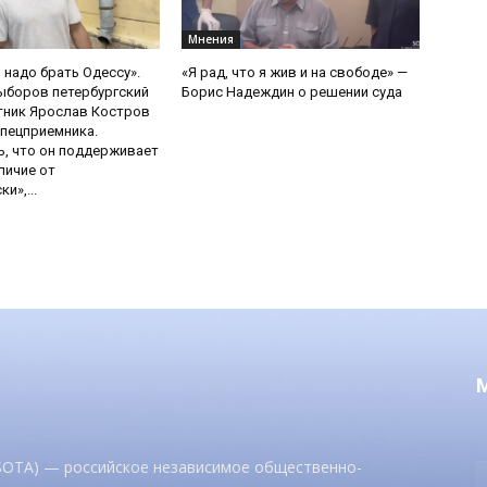
Мнения
 надо брать Одессу».
«Я рад, что я жив и на свободе» —
ыборов петербургский
Борис Надеждин о решении суда
тник Ярослав Костров
пецприемника.
, что он поддерживает
личие от
и»,...
 SOTA) — российское независимое общественно-