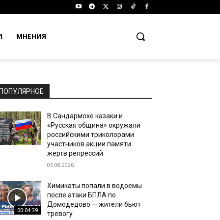
И
МНЕНИЯ
ПОПУЛЯРНОЕ
В Сандармохе казаки и
«Русская община» окружали
российскими триколорами
участников акции памяти
жертв репрессий
05.08.2026
Химикаты попали в водоемы
после атаки БПЛА по
Домодедово — жители бьют
00:04:39
тревогу