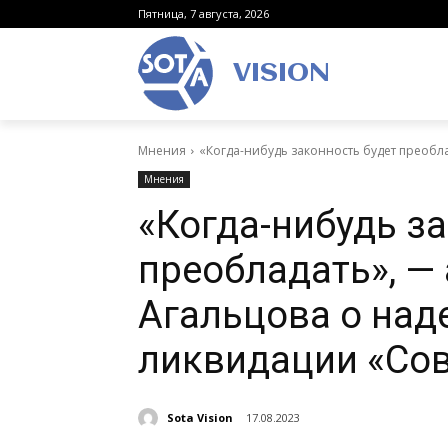
Пятница, 7 августа, 2026
VISION
Мнения
«Когда-нибудь законность будет преобла
Мнения
«Когда-нибудь з
преобладать», —
Агальцова о над
ликвидации «Со
Sota Vision
17.08.2023