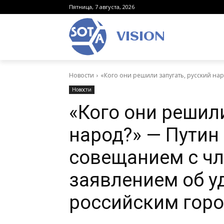
Пятница, 7 августа, 2026
VISION
Новости
«Кого они решили запугать, русский нар
Новости
«Кого они решили
народ?» — Путин
совещанием с чл
заявлением об у
российским гор