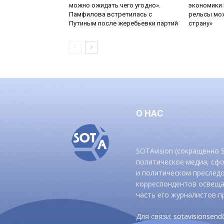
можно ожидать чего угодно».
экономики 
Памфилова встретилась с
рельсы мож
Путиным после жеребьевки партий
страну»
О НАС
SOTAvision (сокращенно
политическое медиа, сф
и политическом преследо
корреспондентов освеща
часть его журналистов п
Для связи:
sotavisionsen