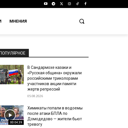
И
МНЕНИЯ
ПОПУЛЯРНОЕ
В Сандармохе казаки и
«Русская община» окружали
российскими триколорами
участников акции памяти
жертв репрессий
05.08.2026
Химикаты попали в водоемы
после атаки БПЛА по
Домодедово — жители бьют
00:04:39
тревогу