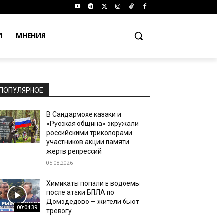
И
МНЕНИЯ
ПОПУЛЯРНОЕ
В Сандармохе казаки и
«Русская община» окружали
российскими триколорами
участников акции памяти
жертв репрессий
05.08.2026
Химикаты попали в водоемы
после атаки БПЛА по
Домодедово — жители бьют
00:04:39
тревогу