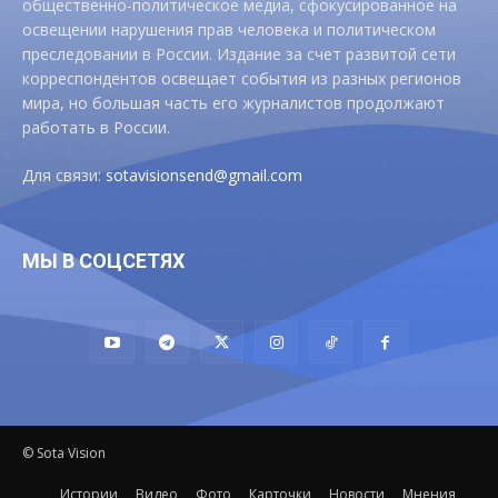
общественно-политическое медиа, сфокусированное на
освещении нарушения прав человека и политическом
преследовании в России. Издание за счет развитой сети
корреспондентов освещает события из разных регионов
мира, но большая часть его журналистов продолжают
работать в России.
Для связи:
sotavisionsend@gmail.com
МЫ В СОЦСЕТЯХ
© Sota Vision
Истории
Видео
Фото
Карточки
Новости
Мнения