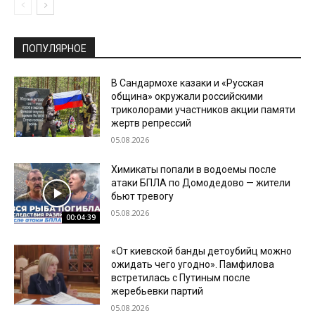
ПОПУЛЯРНОЕ
В Сандармохе казаки и «Русская
община» окружали российскими
триколорами участников акции памяти
жертв репрессий
05.08.2026
Химикаты попали в водоемы после
атаки БПЛА по Домодедово — жители
бьют тревогу
05.08.2026
00:04:39
«От киевской банды детоубийц можно
ожидать чего угодно». Памфилова
встретилась с Путиным после
жеребьевки партий
05.08.2026