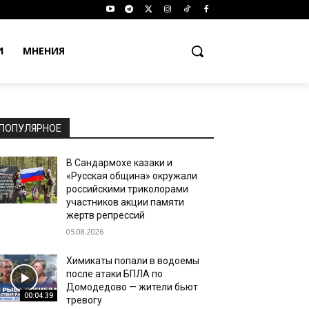
И
МНЕНИЯ
ПОПУЛЯРНОЕ
В Сандармохе казаки и
«Русская община» окружали
российскими триколорами
участников акции памяти
жертв репрессий
05.08.2026
Химикаты попали в водоемы
после атаки БПЛА по
Домодедово — жители бьют
00:04:39
тревогу