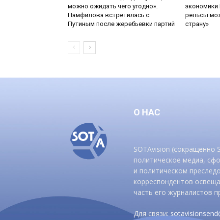
можно ожидать чего угодно».
экономики 
Памфилова встретилась с
рельсы мож
Путиным после жеребьевки партий
страну»
О НАС
SOTAvision (сокращенно
политическое медиа, сф
и политическом преследо
корреспондентов освеща
часть его журналистов п
Для связи:
sotavisionsen