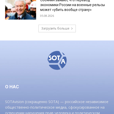
Собянин заявил, что перевод
экономики России на военные рельсы
может «убить вообще страну»
05.08.2026
Загрузить больше
О НАС
SOTAvision (сокращенно SOTA) — российское независимое
общественно-политическое медиа, сфокусированное на
освещении нарушения прав человека и политическом