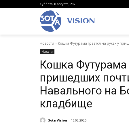
Суббота, 8 августа, 2026
VISION
Новости
Кошка Футурама греется на руках у приш
Новости
Кошка Футурама г
пришедших почти
Навального на Б
кладбище
Sota Vision
16.02.2025