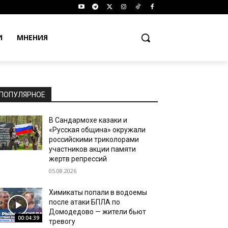
И
МНЕНИЯ
ПОПУЛЯРНОЕ
В Сандармохе казаки и
«Русская община» окружали
российскими триколорами
участников акции памяти
жертв репрессий
05.08.2026
Химикаты попали в водоемы
после атаки БПЛА по
Домодедово — жители бьют
00:04:39
тревогу