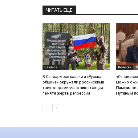
ЧИТАТЬ ЕЩЕ
Важное
Новости
В Сандармохе казаки и «Русская
«От киевск
община» окружали российскими
можно ожид
триколорами участников акции
Памфилова
памяти жертв репрессий
Путиным по