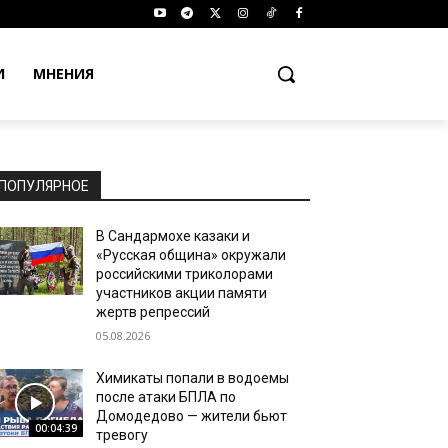
И
МНЕНИЯ
ПОПУЛЯРНОЕ
В Сандармохе казаки и
«Русская община» окружали
российскими триколорами
участников акции памяти
жертв репрессий
05.08.2026
Химикаты попали в водоемы
после атаки БПЛА по
Домодедово — жители бьют
00:04:39
тревогу