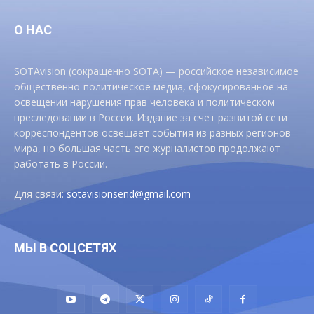
О НАС
SOTAvision (сокращенно SOTA) — российское независимое
общественно-политическое медиа, сфокусированное на
освещении нарушения прав человека и политическом
преследовании в России. Издание за счет развитой сети
корреспондентов освещает события из разных регионов
мира, но большая часть его журналистов продолжают
работать в России.
Для связи:
sotavisionsend@gmail.com
МЫ В СОЦСЕТЯХ