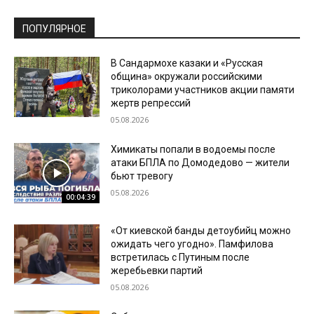
ПОПУЛЯРНОЕ
В Сандармохе казаки и «Русская
община» окружали российскими
триколорами участников акции памяти
жертв репрессий
05.08.2026
Химикаты попали в водоемы после
атаки БПЛА по Домодедово — жители
бьют тревогу
05.08.2026
00:04:39
«От киевской банды детоубийц можно
ожидать чего угодно». Памфилова
встретилась с Путиным после
жеребьевки партий
05.08.2026