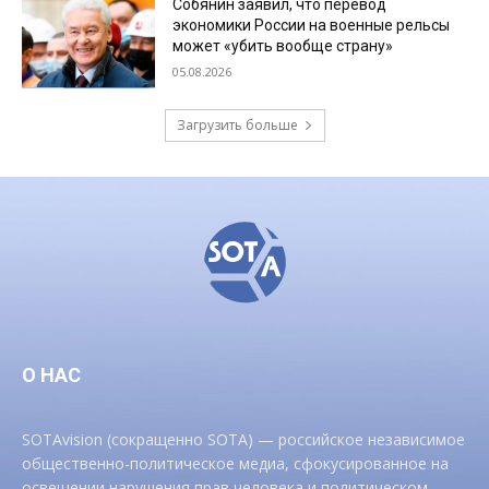
Собянин заявил, что перевод
экономики России на военные рельсы
может «убить вообще страну»
05.08.2026
Загрузить больше
О НАС
SOTAvision (сокращенно SOTA) — российское независимое
общественно-политическое медиа, сфокусированное на
освещении нарушения прав человека и политическом