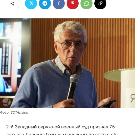
Фото: SOTAvision
2-й Западный окружной военный суд признал 75-
летнего Леонида Гозмана виновным по статье об