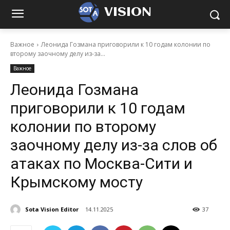
VISION
Важное
Леонида Гозмана приговорили к 10 годам колонии по
второму заочному делу из-за...
Важное
Леонида Гозмана
приговорили к 10 годам
колонии по второму
заочному делу из-за слов об
атаках по Москва-Сити и
Крымскому мосту
Sota Vision Editor
14.11.2025
37