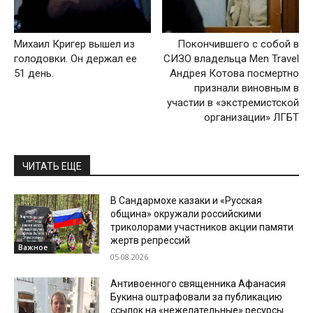
Михаил Кригер вышел из
Покончившего с собой в
голодовки. Он держал ее
СИЗО владельца Men Travel
51 день.
Андрея Котова посмертно
признали виновным в
участии в «экстремистской
организации» ЛГБТ
ЧИТАТЬ ЕЩЕ
В Сандармохе казаки и «Русская
община» окружали российскими
триколорами участников акции памяти
жертв репрессий
Важное
05.08.2026
Антивоенного священника Афанасия
Букина оштрафовали за публикацию
ссылок на «нежелательные» ресурсы