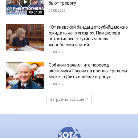
бьют тревогу
05.08.2026
00:04:39
«От киевской банды детоубийц можно
ожидать чего угодно». Памфилова
встретилась с Путиным после
жеребьевки партий
05.08.2026
Собянин заявил, что перевод
экономики России на военные рельсы
может «убить вообще страну»
05.08.2026
Загрузить больше