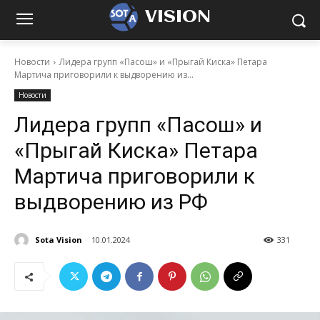
VISION
Новости
Лидера групп «Пасош» и «Прыгай Киска» Петара
Мартича приговорили к выдворению из...
Новости
Лидера групп «Пасош» и
«Прыгай Киска» Петара
Мартича приговорили к
выдворению из РФ
Sota Vision
10.01.2024
331