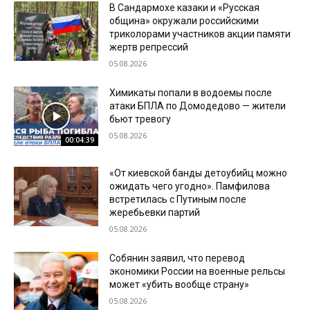
В Сандармохе казаки и «Русская
община» окружали российскими
триколорами участников акции памяти
жертв репрессий
05.08.2026
Химикаты попали в водоемы после
атаки БПЛА по Домодедово — жители
бьют тревогу
05.08.2026
00:04:39
«От киевской банды детоубийц можно
ожидать чего угодно». Памфилова
встретилась с Путиным после
жеребьевки партий
05.08.2026
Собянин заявил, что перевод
экономики России на военные рельсы
может «убить вообще страну»
05.08.2026