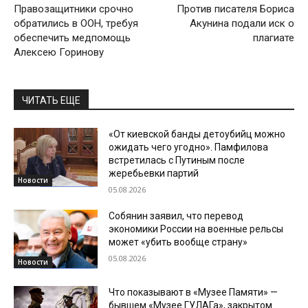
Правозащитники срочно
Против писателя Бориса
обратились в ООН, требуя
Акунина подали иск о
обеспечить медпомощь
плагиате
Алексею Горинову
ЧИТАТЬ ЕЩЕ
«От киевской банды детоубийц можно
ожидать чего угодно». Памфилова
встретилась с Путиным после
жеребьевки партий
Новости
05.08.2026
Собянин заявил, что перевод
экономики России на военные рельсы
может «убить вообще страну»
05.08.2026
Новости
Что показывают в «Музее Памяти» —
бывшем «Музее ГУЛАГа», закрытом