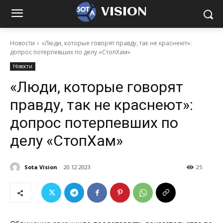
VISION
Новости
«Люди, которые говорят правду, так не краснеют»:
допрос потерпевших по делу «СтопХам»
Новости
«Люди, которые говорят
правду, так не краснеют»:
допрос потерпевших по
делу «СтопХам»
Sota Vision
20.12.2023
25