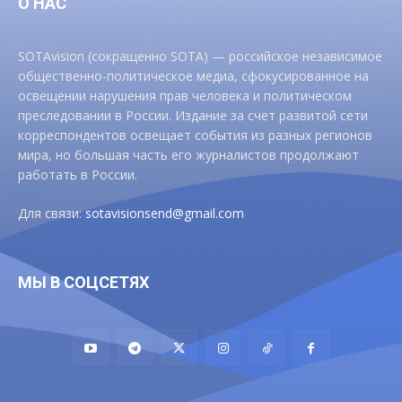
О НАС
SOTAvision (сокращенно SOTA) — российское независимое
общественно-политическое медиа, сфокусированное на
освещении нарушения прав человека и политическом
преследовании в России. Издание за счет развитой сети
корреспондентов освещает события из разных регионов
мира, но большая часть его журналистов продолжают
работать в России.
Для связи:
sotavisionsend@gmail.com
МЫ В СОЦСЕТЯХ