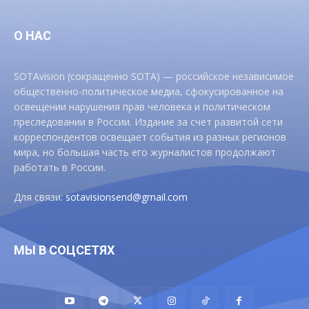
О НАС
SOTAvision (сокращенно SOTA) — российское независимое
общественно-политическое медиа, сфокусированное на
освещении нарушения прав человека и политическом
преследовании в России. Издание за счет развитой сети
корреспондентов освещает события из разных регионов
мира, но большая часть его журналистов продолжают
работать в России.
Для связи:
sotavisionsend@gmail.com
МЫ В СОЦСЕТЯХ