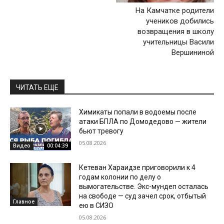
На Камчатке родители
учеников добились
возвращения в школу
учительницы Васили
Вершининой
ЧИТАТЬ ЕЩЕ
Химикаты попали в водоемы после
атаки БПЛА по Домодедово — жители
бьют тревогу
05.08.2026
Видео
00:04:39
Кетеван Хараидзе приговорили к 4
годам колонии по делу о
вымогательстве. Экс-мундеп осталась
на свободе — суд зачел срок, отбытый
Главное
ею в СИЗО
05.08.2026