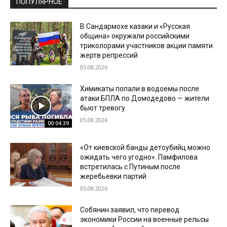
ПОПУЛЯРНОЕ
В Сандармохе казаки и «Русская
община» окружали российскими
триколорами участников акции памяти
жертв репрессий
05.08.2026
Химикаты попали в водоемы после
атаки БПЛА по Домодедово — жители
бьют тревогу
05.08.2026
00:04:39
«От киевской банды детоубийц можно
ожидать чего угодно». Памфилова
встретилась с Путиным после
жеребьевки партий
05.08.2026
Собянин заявил, что перевод
экономики России на военные рельсы