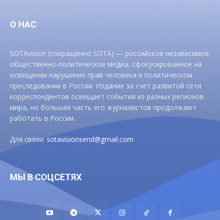
О НАС
SOTAvision (сокращенно SOTA) — российское независимое
общественно-политическое медиа, сфокусированное на
освещении нарушения прав человека и политическом
преследовании в России. Издание за счет развитой сети
корреспондентов освещает события из разных регионов
мира, но большая часть его журналистов продолжают
работать в России.
Для связи:
sotavisionsend@gmail.com
МЫ В СОЦСЕТЯХ