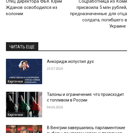
Отец директора ФБК Юрий
Соцработница из Коми
Жданов освободился из
присвоила 5 млн рублей,
колонии
предназначенные для отца
солдата, погибшего в
Украине
ЧИТАТЬ ЕЩЕ
Анкоридж испустил дух
23.07.2026
Карточки
Талоны и ограничения: что происходит
с топливом в России
04.06.2026
Карточки
В Венгрии завершились парламентские