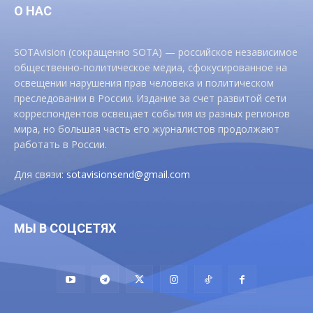
О НАС
SOTAvision (сокращенно SOTA) — российское независимое
общественно-политическое медиа, сфокусированное на
освещении нарушения прав человека и политическом
преследовании в России. Издание за счет развитой сети
корреспондентов освещает события из разных регионов
мира, но большая часть его журналистов продолжают
работать в России.
Для связи:
sotavisionsend@gmail.com
МЫ В СОЦСЕТЯХ