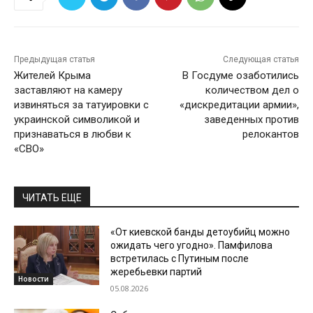
Предыдущая статья
Следующая статья
Жителей Крыма
В Госдуме озаботились
заставляют на камеру
количеством дел о
извиняться за татуировки с
«дискредитации армии»,
украинской символикой и
заведенных против
признаваться в любви к
релокантов
«СВО»
ЧИТАТЬ ЕЩЕ
«От киевской банды детоубийц можно
ожидать чего угодно». Памфилова
встретилась с Путиным после
жеребьевки партий
Новости
05.08.2026