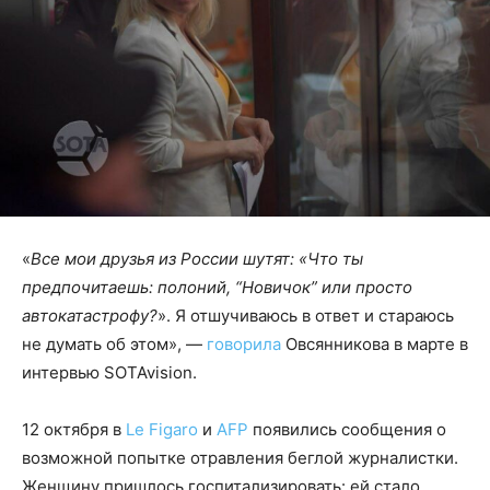
«
Все мои друзья из России шутят: «Что ты
предпочитаешь: полоний, “Новичок” или просто
автокатастрофу?
». Я отшучиваюсь в ответ и стараюсь
не думать об этом», —
говорила
Овсянникова в марте в
интервью SOTAvision.
12 октября в
Le Figaro
и
AFP
появились сообщения о
возможной попытке отравления беглой журналистки.
Женщину пришлось госпитализировать: ей стало