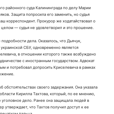
го районного суда Калининграда по делу Марии
ков. Защита попросила его заменить, но судья
аш корреспондент. Прокурор же ходатайствовал о
в целом — судья не удовлетворил и это прошение.
 подробности дела. Оказалось, что Дьячук,
 украинской СБУ, одновременно является
левича, в отношении которого также возбуждено
удничестве с иностранным государством. Адвокат
ым и потребовал допросить Криселевича в рамках
ожение.
об обстоятельствах своего задержания. Она указала
области Кирилла Тахтова, который, по ее мнению,
е уголовное дело. Ранее она защищала людей в
р утверждает, что Тахтов получил доступ к ее
тпечатком пальца.