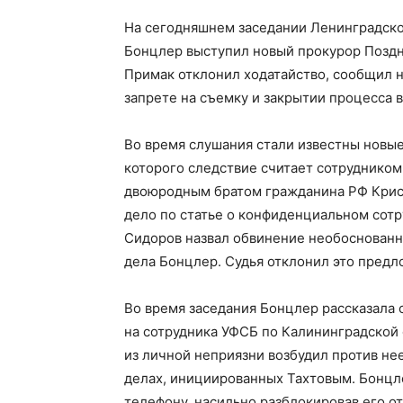
На сегодняшнем заседании Ленинградско
Бонцлер выступил новый прокурор Поздня
Примак отклонил ходатайство, сообщил н
запрете на съемку и закрытии процесса 
Во время слушания стали известны новые
которого следствие считает сотрудником
двоюродным братом гражданина РФ Крисе
дело по статье о конфиденциальном сотр
Сидоров назвал обвинение необоснованн
дела Бонцлер. Судья отклонил это предл
Во время заседания Бонцлер рассказала 
на сотрудника УФСБ по Калининградской 
из личной неприязни возбудил против не
делах, инициированных Тахтовым. Бонцле
телефону, насильно разблокировав его о