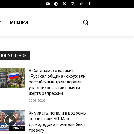
И
МНЕНИЯ
ПОПУЛЯРНОЕ
В Сандармохе казаки и
«Русская община» окружали
российскими триколорами
участников акции памяти
жертв репрессий
05.08.2026
Химикаты попали в водоемы
после атаки БПЛА по
Домодедово — жители бьют
00:04:39
тревогу