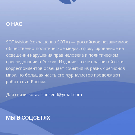
О НАС
SOTAvision (сокращенно SOTA) — российское независимое
общественно-политическое медиа, сфокусированное на
освещении нарушения прав человека и политическом
преследовании в России. Издание за счет развитой сети
корреспондентов освещает события из разных регионов
мира, но большая часть его журналистов продолжают
работать в России.
Для связи:
sotavisionsend@gmail.com
МЫ В СОЦСЕТЯХ